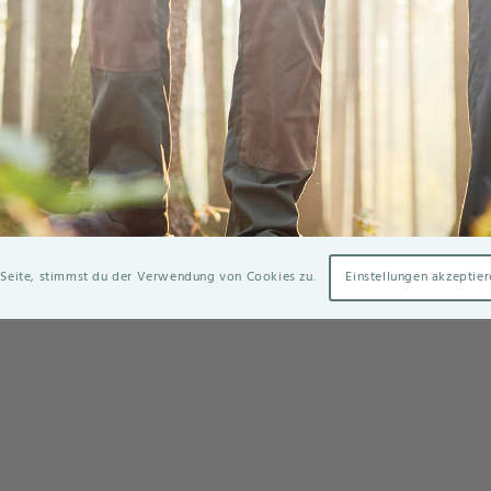
 Seite, stimmst du der Verwendung von Cookies zu.
Einstellungen akzeptier
tion GmbH
Kon
ße 7 · 28844 Weyhe
Dat
ehr-wald.de
Imp