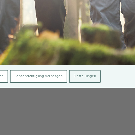
en
Benachrichtigung verbergen
Einstellungen
takt
enschutz
ressum